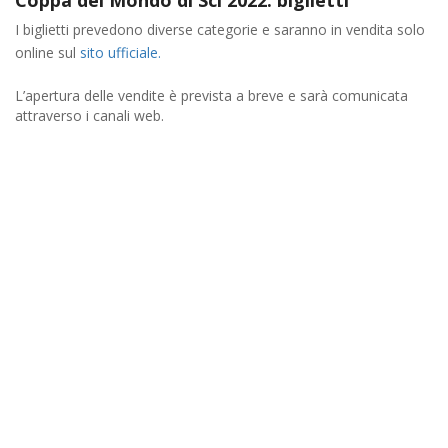
Coppa del Mondo di Sci 2022: biglietti
I biglietti prevedono diverse categorie e saranno in vendita solo
online sul
sito ufficiale.
L’apertura delle vendite è prevista a breve e sarà comunicata
attraverso i canali web.
Primavera Sulla Neve: Sole Alto E Piste
Perfette In Valle D’Aosta
25-02-2026
Cervino Per Famiglie: Scuole Sci, Baby Park E
Slittini Per Una Vacanza Sulla Neve