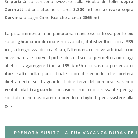
Si
partirà
da territorio svizzero sulla Gobba di Rollin
sopra
Zermatt
ad un’altitudine di circa
3.800 mt
per
arrivare
sopra
Cervinia
a Laghi Cime Bianche a circa
2865 mt
.
La pista immersa in un panorama maestoso si trova per lo più
su un
ghiacciaio di rocce
mozzafiato, il
dislivello
di circa
935
mt
, la lunghezza di circa 4 km, l’alternanza di neve artificiale con
neve naturale curve tipiche della discesa permetteranno agli
atleti di raggiungere
fino a
135 km/h
e ci sarà la presenza di
due salti
nella parte finale, con il secondo che porterà
direttamente sul traguardo. I due terzi del percorso saranno
visibili dal traguardo
, occasione molto interessante per gli
spettatori che riusciranno a prendere i biglietti per assistere alla
gara.
PRENOTA SUBITO LA TUA VACANZA DURANTE L