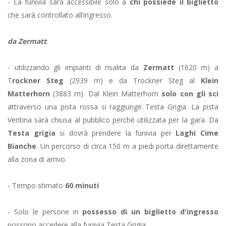
- La funivia sarà accessibile solo a
chi possiede il biglietto
che sarà controllato all’ingresso.
da Zermatt
:
- utilizzando gli impianti di risalita da
Zermatt
(1620 m) a
T
rockner Steg
(2939 m) e da Trockner Steg al
Klein
Matterhorn
(3883 m). Dal Klein Matterhorn
solo con gli sci
attraverso una pista rossa si raggiunge Testa Grigia. La pista
Ventina sarà chiusa al pubblico perché utilizzata per la gara. Da
Testa grigia
si dovrà prendere la funivia per
Laghi Cime
Bianche
. Un percorso di circa 150 m a piedi porta direttamente
alla zona di arrivo.
- Tempo stimato
60 minuti
- Solo le persone in
possesso di un biglietto d'ingresso
possono accedere alla funivia Testa Grigia.